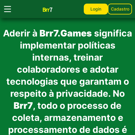
Login
Cadastro
Aderir à
Brr7.Games
significa
implementar políticas
internas, treinar
colaboradores e adotar
tecnologias que garantam o
respeito à privacidade. No
Brr7
, todo o processo de
coleta, armazenamento e
processamento de dados é