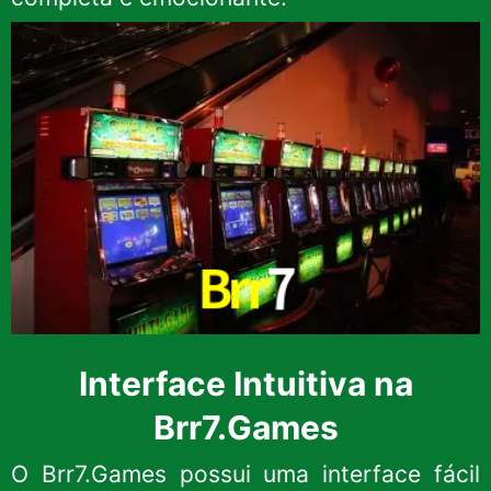
Interface Intuitiva na
Brr7.Games
O Brr7.Games possui uma interface fácil